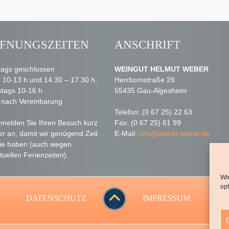
FNUNGSZEITEN
ANSCHRIFT
ags geschlossen
WEINGUT HELMUT WEBER
r 10-13 h und 14.30 – 17.30 h,
Herrbornstraße 26
tags 10-16 h
55435 Gau-Algesheim
 nach Vereinbarung
Telefon: (0 67 25) 22 63
e melden Sie Ihren Besuch kurz
Fax: (0 67 25) 61 99
er an, damit wir genügend Zeit
E-Mail:
info@weber-weine.de
Sie haben (auch wegen
tuellen Ferienzeiten).
Wi
opt
DATENSCHUTZ
IMPRESSUM