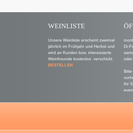
WEINLISTE
ÖF
Unsere Weinliste erscheint zweimal
mont
jährlich im Frühjahr und Herbst und
Di-F
wird an Kunden bzw. interessierte
sams
Weinfreunde kostenlos verschickt.
oder
BESTELLEN
Bitt
vorh
für 
even