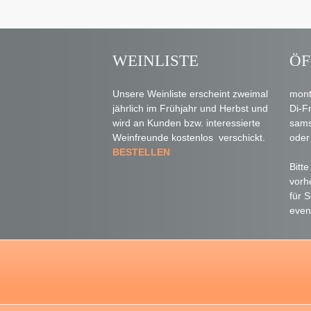
WEINLISTE
ÖF
Unsere Weinliste erscheint zweimal
mont
jährlich im Frühjahr und Herbst und
Di-F
wird an Kunden bzw. interessierte
sams
Weinfreunde kostenlos verschickt.
oder
BESTELLEN
Bitt
vorh
für 
even