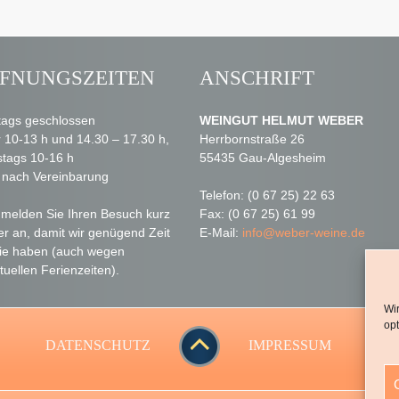
FNUNGSZEITEN
ANSCHRIFT
ags geschlossen
WEINGUT HELMUT WEBER
r 10-13 h und 14.30 – 17.30 h,
Herrbornstraße 26
tags 10-16 h
55435 Gau-Algesheim
 nach Vereinbarung
Telefon: (0 67 25) 22 63
e melden Sie Ihren Besuch kurz
Fax: (0 67 25) 61 99
er an, damit wir genügend Zeit
E-Mail:
info@weber-weine.de
Sie haben (auch wegen
tuellen Ferienzeiten).
Wi
opt
DATENSCHUTZ
IMPRESSUM