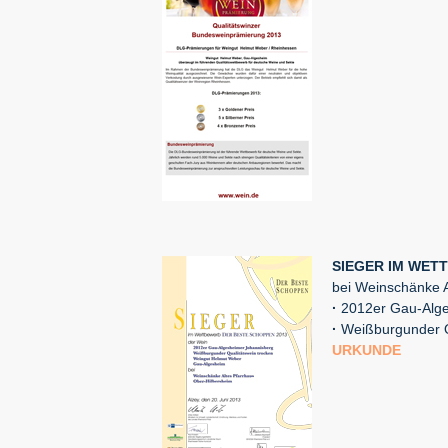
SIEGER IM WET
bei Weinschänke A
·
2012er Gau-Alge
·
Weißburgunder Q
URKUNDE