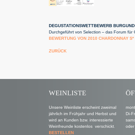
DEGUSTATIONSWETTBEWERB BURGUNDER
Durchgeführt von Selection – das Forum für 
BEWERTUNG VON 2010 CHARDONNAY S*
ZURÜCK
WEINLISTE
ÖF
Unsere Weinliste erscheint zweimal
mont
jährlich im Frühjahr und Herbst und
Di-F
wird an Kunden bzw. interessierte
sams
Weinfreunde kostenlos verschickt.
oder
BESTELLEN