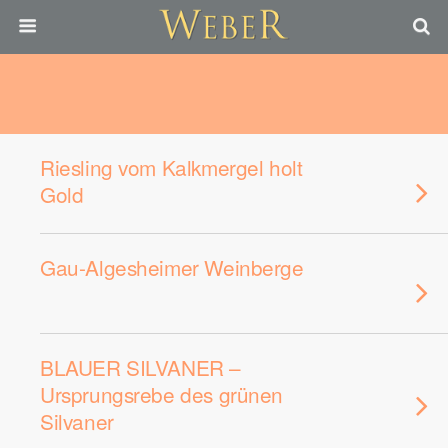
Riesling vom Kalkmergel holt
Gold
Gau-Algesheimer Weinberge
BLAUER SILVANER –
Ursprungsrebe des grünen
Silvaner